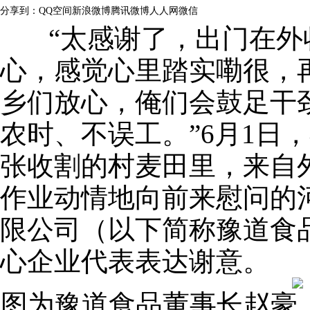
分享到：
QQ空间
新浪微博
腾讯微博
人人网
微信
“太感谢了，出门在外
心，感觉心里踏实嘞很，
乡们放心，俺们会鼓足干
农时、不误工。”6月1日
张收割的村麦田里，来自
作业动情地向前来慰问的
限公司（以下简称豫道食
心企业代表表达谢意。
图为豫道食品董事长赵豪