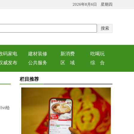
2026年8月6日 星期四
数码家电
建材装修
新消费
吃喝玩
权威发布
公共服务
区 域
综 合
栏目推荐
vi给