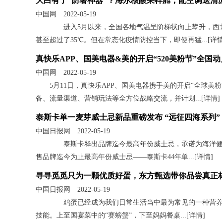
大白有了“防暑神器”？海尔核酸采样舱，配空调送清
中国网 2022-05-19
进入5月以来，全国各地气温呈阶梯状向上攀升，西北
甚至超过了35℃。但在常态化疫情防控当下，即使再猛...[
详
真快乐APP、国美电器&美的开启“520美粉节”全国
中国网 2022-05-19
5月11日，真快乐APP、国美电器携手美的开启“全球
备、流量渠道、营销玩法等全方位战略交流，并计划...[
详情
]
泰斯卡单一麦芽威士忌新品重磅发布 “远征四海系列”
中国日报网 2022-05-19
泰斯卡释出品牌迄今最高年份威士忌，承诺为海洋健康举杯
售品牌迄今为止最高年份威士忌——泰斯卡44年单...[
详情
]
寻寻觅觅只为一颗优质好蛋，东方甄选带你品尝真正
中国日报网 2022-05-19
鸡蛋已经成为我们日常生活当中最为常见的一种营养品
技能。上至国宴菜中的“赛螃蟹”，下至妈妈餐桌...[
详情
]