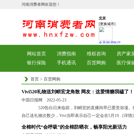
河南消费者网欢迎您！
网站首页
消费指南
维权咨询
房产家
银行保险
手机通讯
百货网购
医疗保
首页
>
百货网购
Vivi520礼物送刘畊宏龙角散 网友：这爱情糖我磕了！
中国日报网 2022-05-23
520告白日来临前，刘畊宏的直播间早已爱意弥漫。作
自己送礼物次数少，Vivi当即表示自己一定会在5月19...[
详情
]
全棉时代“会呼吸”的全棉防晒衣，畅享阳光新活力