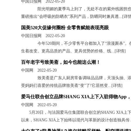
中国日报网 2022-05-20
阳光明媚的夏季马上到了，无处不在的紫外线困扰也随
重磅推出“会呼吸的防晒衣”系列产品，防晒同时兼具透...[
详
国美520大促缘何圈粉 全零售赋能表现亮眼
中国日报网 2022-05-20
今年520期间，不少零售平台都加入了“浪漫厮杀”。
生着改变。更高品质的产品、更具优势的价格、线...[
详情
]
百年老字号致美斋，如今也能这么潮！
中国网 2022-05-20
致美斋是广东人厨房常备调味品品牌，天顶头抽、添丁
受妈妈们喜爱的传统品牌致美斋“变”了!它居然变...[
详情
]
爱马仕联合创立品牌SHANG XIA上下入驻得物Ap
中国网 2022-05-20
5月20日，与法国爱马仕集团联合创立的SHANG XIA
以来，SHANG XIA上下始终以现代与革新的设计创造独具传..