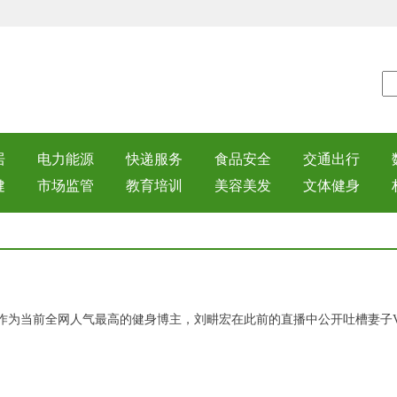
居
电力能源
快递服务
食品安全
交通出行
健
市场监管
教育培训
美容美发
文体健身
为当前全网人气最高的健身博主，刘畊宏在此前的直播中公开吐槽妻子Vi