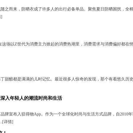
之而来，防晒衣成了许多人的出行必备单品。聚焦夏日防晒困扰，全
情
]
在这场以Z世代为消费主力掀起的消费热潮里，消费需求与消费偏好都在
甜醋都是满满的儿时记忆。最近很多人惊奇的发现，那个有着悠久历
p，深入年轻人的潮流时尚和生活
上下品牌宣布入驻得物App。作为一个全球化时尚与生活方式品牌，自2010
.[
详情
]