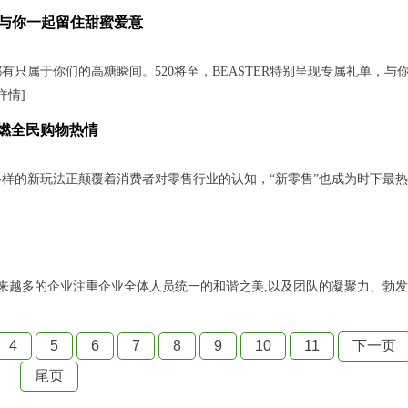
单 与你一起留住甜蜜爱意
属于你们的高糖瞬间。520将至，BEASTER特别呈现专属礼单，与
详情
]
点燃全民购物热情
式各样的新玩法正颠覆着消费者对零售行业的认知，“新零售”也成为时下最
来越多的企业注重企业全体人员统一的和谐之美,以及团队的凝聚力、勃
4
5
6
7
8
9
10
11
下一页
尾页