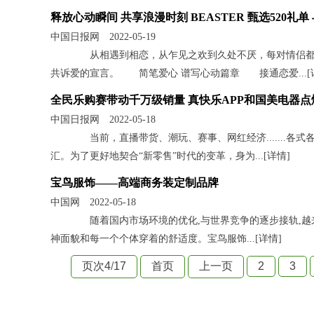
释放心动瞬间 共享浪漫时刻 BEASTER 甄选520礼
中国日报网 2022-05-19
从相遇到相恋，从乍见之欢到久处不厌，每对情侣都有只
共诉爱的宣言。 简笔爱心 谱写心动篇章 接通恋爱...[
全民乐购赛带动千万级销量 真快乐APP和国美电器
中国日报网 2022-05-18
当前，直播带货、潮玩、赛事、网红经济.......各
汇。为了更好地契合“新零售”时代的变革，身为...[
详情
]
宝鸟服饰——高端商务装定制品牌
中国网 2022-05-18
随着国内市场环境的优化,与世界竞争的逐步接轨,越
神面貌和每一个个体穿着的舒适度。宝鸟服饰...[
详情
]
页次4
/
17
首页
上一页
2
3