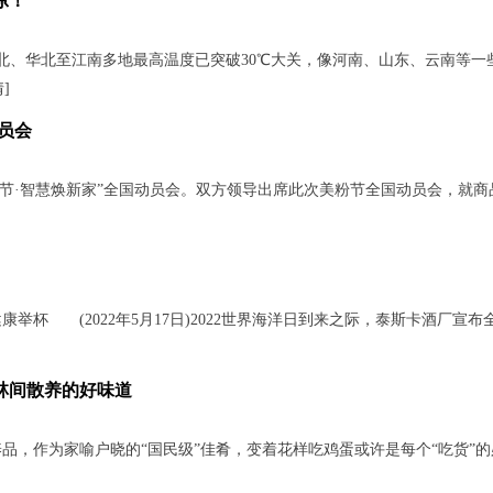
凉！
、华北至江南多地最高温度已突破30℃大关，像河南、山东、云南等一
情
]
动员会
美粉节·智慧焕新家”全国动员会。双方领导出席此次美粉节全国动员会，就商
 (2022年5月17日)2022世界海洋日到来之际，泰斯卡酒厂宣布
林间散养的好味道
，作为家喻户晓的“国民级”佳肴，变着花样吃鸡蛋或许是每个“吃货”的