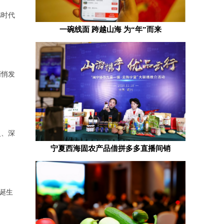
棉时代
一碗线面 跨越山海 为“年”而来
悄悄发
史、深
宁夏西海固农产品借拼多多直播间销
年诞生