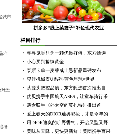
些城市
拼多多“线上菜篮子”补位现代农业
栏目排行
寻寻觅觅只为一颗优质好蛋，东方甄选
品准
小心买到掺铼黄金
泰斯卡单一麦芽威士忌新品重磅发布
玺佳机械表U系列·蓝色星球×世界
从源头把控品质，东方甄选首次推出自
全球发
优贝携手中国航天ASES，让童车骑行乐
薄盒联手《外太空的莫扎特》推出首
爱上春天的DIOR迪奥彩妆，才是今年的
用DIOR迪奥的旷野香气，开启又型又野
必备
美味从天降，更快更新鲜！美团携手百果