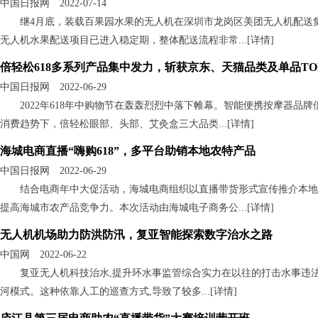
中国日报网 2022-07-14
继4月底，装载百果园水果的无人机在深圳市龙岗区美团无人机配送
无人机水果配送项目已进入稳定期，整体配送流程非常...[
详情
]
倍轻松618多系列产品集中发力，斩获京东、天猫品类及单品TOP
中国日报网 2022-06-29
2022年618年中购物节在轰轰烈烈中落下帷幕。智能便携按摩器品
消费趋势下，倍轻松眼部、头部、艾灸盒三大品类...[
详情
]
海城电商直播“嗨购618”，多平台助销本地农特产品
中国日报网 2022-06-29
结合电商年中大促活动，海城电商组织以直播带货形式宣传推介本地
提高海城市农产品竞争力。本次活动由海城电子商务公...[
详情
]
无人机机场助力防洪防汛，复亚智能探索数字治水之路
中国网 2022-06-22
复亚无人机科技治水,提升环水事监管综合实力在以往的打击水事违
河模式。这种依靠人工的巡查方式,导致了较多...[
详情
]