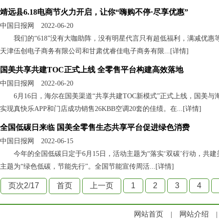
靖远县6.18电商节火力开启，让你“嗨购不停·尽享优惠”
中国日报网 2022-06-20
我们的“618”没有大咖助阵，没有明星代言只有超低福利，满减优惠
天津伍创电子商务有限公司和甘肃优睿佳电子商务有限...[
详情
]
国美共享共建TOC正式上线 全零售平台构建高效落地
中国日报网 2022-06-20
6月16日，海尔在国美渠道“共享共建TOC新模式”正式上线，国
实现真快乐APP和门店成功销售26KBB空调20套的佳绩。在...[
详情
]
全国低碳日来临 国美全零售生态共享平台促进绿色消费
中国日报网 2022-06-15
今年的全国低碳日定于6月15日，活动主题为“落实‘双碳’行动，共建
主题为“绿色低碳，节能先行”。全国节能宣传周活...[
详情
]
页次2
/
17
首页
上一页
1
2
3
4
网站首页
|
网站介绍