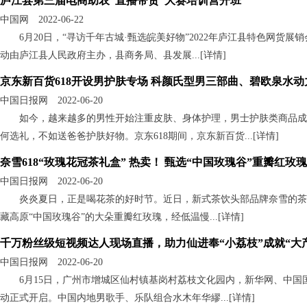
庐江县第三届电商助农“直播带货”大赛培训营开班
中国网 2022-06-22
6月20日，“寻访千年古城·甄选皖美好物”2022年庐江县特色网货
动由庐江县人民政府主办，县商务局、县发展...[
详情
]
京东新百货618开设男护肤专场 科颜氏型男三部曲、碧欧泉水
中国日报网 2022-06-20
如今，越来越多的男性开始注重皮肤、身体护理，男士护肤类商品成
何选礼，不如送爸爸护肤好物。京东618期间，京东新百货...[
详情
]
奈雪618“玫瑰花冠茶礼盒” 热卖！ 甄选“中国玫瑰谷”重瓣红玫瑰
中国日报网 2022-06-20
炎炎夏日，正是喝花茶的好时节。近日，新式茶饮头部品牌奈雪的茶
藏高原“中国玫瑰谷”的大朵重瓣红玫瑰，经低温慢...[
详情
]
千万粉丝级短视频达人现场直播，助力仙进奉“小荔枝”成就“大
中国日报网 2022-06-20
6月15日，广州市增城区仙村镇基岗村荔枝文化园内，新华网、中
动正式开启。中国内地男歌手、乐队组合水木年华繆...[
详情
]