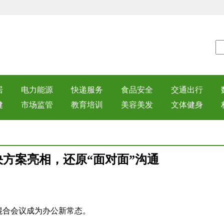
居
电力能源
快递服务
食品安全
交通出行
健
市场监管
教育培训
美容美发
文体健身
方案亮相，还原“面对面”沟通
：
160
混合会议成为办公新常态。