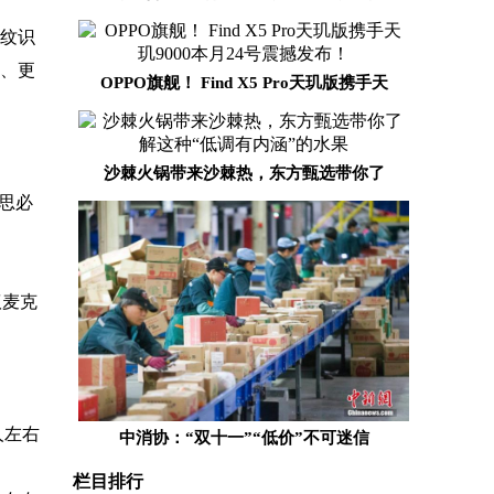
纹识
效、更
OPPO旗舰！ Find X5 Pro天玑版携手天
沙棘火锅带来沙棘热，东方甄选带你了
思必
议麦克
人左右
中消协：“双十一”“低价”不可迷信
栏目排行