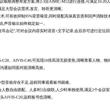
规模调整布置方案,将2-3台AIMIC-M12进行连接,可满足10-20
接,满足大型会议需求,发言、聆听更清晰。
技术,可有效抑制95%背景噪音,同时搭配高保真音质和回声消除技术
动,声音输出始终稳定如一。
耳会记”,可对会议内容实时语音+文字记录,会后亦可进行定位
20、AIVIS-C40,可实现16倍高清无损变焦,清晰查看人物、物
程沟通如同面对面清晰高效。
,小型音箱存在不足,远程同事观看板书困难。
参会人数自由搭配。人多时2台级联,人少时单独使用,满足2个会议室
AIVIS-C20,远程板书也清晰。