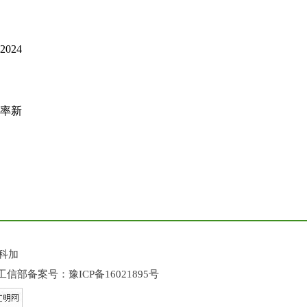
024
效率新
科加
工信部备案号：
豫ICP备16021895号