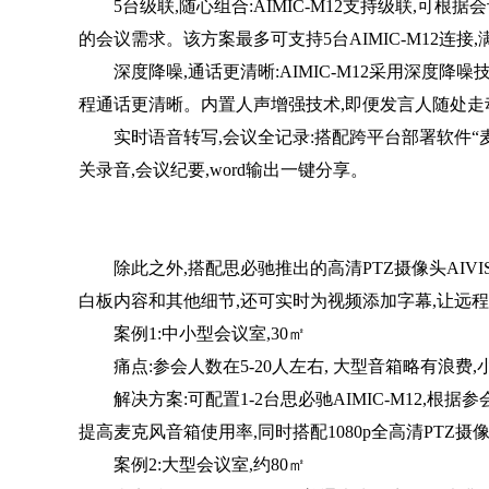
5台级联,随心组合:AIMIC-M12支持级联,可根据会议
的会议需求。该方案最多可支持5台AIMIC-M12连
深度降噪,通话更清晰:AIMIC-M12采用深度降噪
程通话更清晰。内置人声增强技术,即便发言人随处走
实时语音转写,会议全记录:搭配跨平台部署软件“麦
关录音,会议纪要,word输出一键分享。
除此之外,搭配思必驰推出的高清PTZ摄像头AIVIS-C
白板内容和其他细节,还可实时为视频添加字幕,让远
案例1:中小型会议室,30㎡
痛点:参会人数在5-20人左右, 大型音箱略有浪费
解决方案:可配置1-2台思必驰AIMIC-M12,根据
提高麦克风音箱使用率,同时搭配1080p全高清PTZ摄像头
案例2:大型会议室,约80㎡