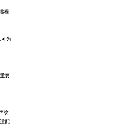
,远程
,可为
重要
声纹
具适配