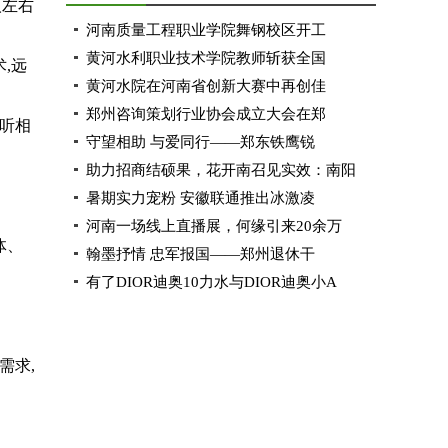
人左右
河南质量工程职业学院舞钢校区开工
黄河水利职业技术学院教师斩获全国
,远
黄河水院在河南省创新大赛中再创佳
郑州咨询策划行业协会成立大会在郑
回听相
守望相助 与爱同行——郑东铁鹰锐
助力招商结硕果，花开南召见实效：南阳
暑期实力宠粉 安徽联通推出冰激凌
河南一场线上直播展，何缘引来20余万
体、
翰墨抒情 忠军报国——郑州退休干
有了DIOR迪奥10力水与DIOR迪奥小A
需求,