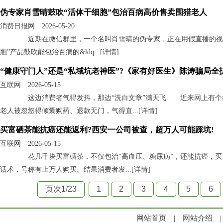
伪专家肖雪晴鼓吹“活体干细胞”包治百病高价售卖围猎老人
消费日报网 2026-05-20
近期在微信群里，一个名叫肖雪晴的伪专家，正在用假直播的视频
胞”产品鼓吹能包治百病的&ldq...[
详情
]
“健康守门人”还是“私域坑老神医”?《家有好医生》陈涛骗局全
互联网 2026-05-15
这边消费者气得发抖，那边“洗白文章”满天飞 近来网上有个挺
老人被忽悠得倾囊购药、退款无门，气得直...[
详情
]
买富硒茶能抗癌还能返利?西安一公司被查，超万人可能踩坑!
互联网 2026-05-15
花几千块买富硒茶，不仅包治“高血压、糖尿病”，还能抗癌，买
话术，号称有上万人购买。结果消费者发...[
详情
]
页次1
/
23
1
2
3
4
5
6
网站首页
|
网站介绍