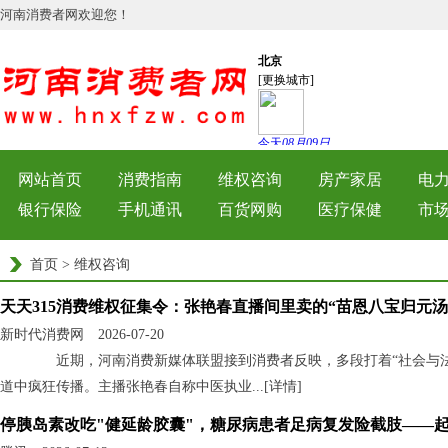
河南消费者网欢迎您！
网站首页
消费指南
维权咨询
房产家居
电
银行保险
手机通讯
百货网购
医疗保健
市
首页
>
维权咨询
天天315消费维权征集令：张艳春直播间里卖的“苗恩八宝归元汤
新时代消费网 2026-07-20
近期，河南消费新媒体联盟接到消费者反映，多段打着“社会与法
道中疯狂传播。主播张艳春自称中医执业...[
详情
]
停胰岛素改吃"健延龄胶囊"，糖尿病患者足病复发险截肢——