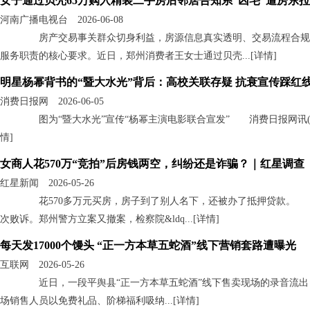
女子通过贝壳65万购入精装二手房后邻居告知系“凶宅”遭房东
河南广播电视台 2026-06-08
房产交易事关群众切身利益，房源信息真实透明、交易流程合规
服务职责的核心要求。近日，郑州消费者王女士通过贝壳...[
详情
]
明星杨幂背书的“暨大水光”背后：高校关联存疑 抗衰宣传踩红
消费日报网 2026-06-05
图为“暨大水光”宣传“杨幂主演电影联合宣发” 消费日报网讯(记者王琦
情
]
女商人花570万“竞拍”后房钱两空，纠纷还是诈骗？｜红星调查
红星新闻 2026-05-26
花570多万元买房，房子到了别人名下，还被办了抵押贷款。 曹
次败诉。郑州警方立案又撤案，检察院&ldq...[
详情
]
每天发17000个馒头 “正一方本草五蛇酒”线下营销套路遭曝光
互联网 2026-05-26
近日，一段平舆县“正一方本草五蛇酒”线下售卖现场的录音流出
场销售人员以免费礼品、阶梯福利吸纳...[
详情
]