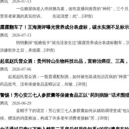
腾讯 2026-07-13
一位糖尿病老人停掉胰岛素，改吃直播间推荐的"神药"，三个月
受害者家属的真实控诉。 先说清楚：此"...[
详情
]
露露翻车了！王海测评曝光营养成分表虚标，碳水实测不足标示
腾讯 2026-07-13
悄悄删掉“低糖低卡”就当没发生过?露露营养成分表虚标翻车，
涉嫌欺诈之后，承德露...[
详情
]
起底赵氏普众酒：贵州转山生物科技出品，宣称治癌症、三高，
腾讯 2026-07-06
起底赵氏普众酒：一瓶普通配制酒，如何被包装成包治百病的“神酒
药品批号、没有保健食品蓝帽认证，却被...[
详情
]
警惕！芳心安三七人参胶囊等保健食品正以"药到病除"话术围
腾讯 2026-06-29
蓝帽子下的谎言：芳心安三七人参胶囊如何从辅助调理变成"包治
候、赠送的鸡蛋粮油，构成了许多老年消费者接触"芳...[
详情
]