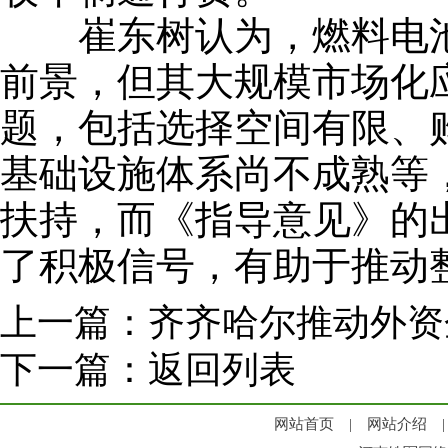
崔东树认为，燃料电池
前景，但其大规模市场化
题，包括选择空间有限、
基础设施体系尚不成熟等
扶持，而《指导意见》的
了积极信号，有助于推动
上一篇：
齐齐哈尔推动外资
下一篇：
返回列表
网站首页
|
网站介绍