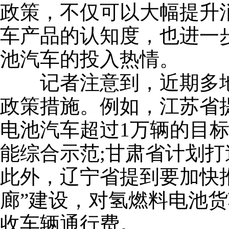
政策，不仅可以大幅提升
车产品的认知度，也进一
池汽车的投入热情。
记者注意到，近期多地
政策措施。例如，江苏省提
电池汽车超过1万辆的目标
能综合示范;甘肃省计划打
此外，辽宁省提到要加快
廊”建设，对氢燃料电池
收车辆通行费。