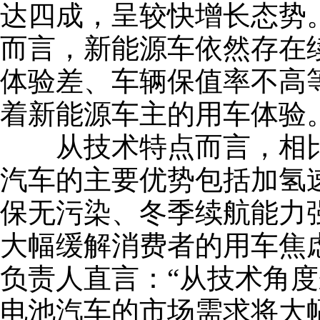
达四成，呈较快增长态势
而言，新能源车依然存在
体验差、车辆保值率不高
着新能源车主的用车体验
从技术特点而言，相比
汽车的主要优势包括加氢
保无污染、冬季续航能力
大幅缓解消费者的用车焦
负责人直言：“从技术角
电池汽车的市场需求将大