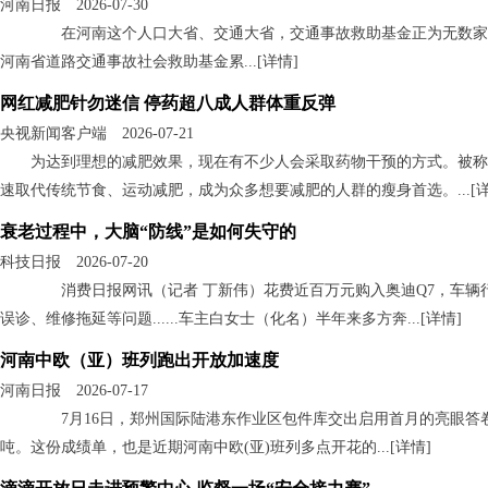
河南日报 2026-07-30
在河南这个人口大省、交通大省，交通事故救助基金正为无数家庭撑
河南省道路交通事故社会救助基金累...[
详情
]
网红减肥针勿迷信 停药超八成人群体重反弹
央视新闻客户端 2026-07-21
为达到理想的减肥效果，现在有不少人会采取药物干预的方式。被称
速取代传统节食、运动减肥，成为众多想要减肥的人群的瘦身首选。...[
衰老过程中，大脑“防线”是如何失守的
科技日报 2026-07-20
消费日报网讯（记者 丁新伟）花费近百万元购入奥迪Q7，车辆行
误诊、维修拖延等问题......车主白女士（化名）半年来多方奔...[
详情
]
河南中欧（亚）班列跑出开放加速度
河南日报 2026-07-17
7月16日，郑州国际陆港东作业区包件库交出启用首月的亮眼答卷：
吨。这份成绩单，也是近期河南中欧(亚)班列多点开花的...[
详情
]