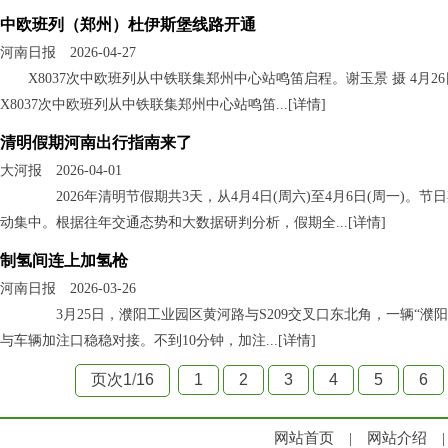
中欧班列（郑州）杜伊斯堡线路开通
河南日报 2026-04-27
X8037次中欧班列从中铁联集郑州中心站鸣笛启程。谢玉景 摄 4月
X8037次中欧班列从中铁联集郑州中心站鸣笛...[
详情
]
清明假期河南出行指南来了
大河报 2026-04-01
2026年清明节假期共3天，从4月4日(周六)至4月6日(周一)
动集中。根据往年交通态势和大数据研判分析，假期全...[
详情
]
制氢间连上加氢枪
河南日报 2026-03-26
3月25日，濮阳工业园区黄河路与S209交叉口东北角，一辆“濮
与车辆加注口稳稳对接。不到10分钟，加注...[
详情
]
页次1
/
16
1
2
3
4
5
6
网站首页
|
网站介绍