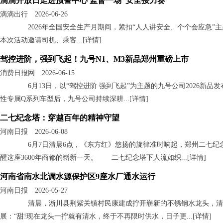
滴滴开放日走进预警中心 监督一场“安全接力赛”
滴滴出行 2026-06-26
2026年全国安全生产月期间，紧扣“人人讲安全、个个会应急”
本次活动邀请司机、乘客...[
详情
]
驾控进阶，强到飞起！九号N1、M3新品郑州重磅上市
消费日报网 2026-06-15
6月13日，以“驾控进阶 强到飞起”为主题的九号公司2026新
性专属Q系列车型后，九号公司持续深耕...[
详情
]
二七纪念塔：穿越百年的精神守望
河南日报 2026-06-08
6月7日清晨6点，《东方红》悠扬的旋律准时响起，郑州二七纪
醒这座3600年商都的崭新一天。 二七纪念塔下人流如织...[
详情
]
河南省南水北调水源保护区9座水厂通水运行
河南日报 2026-05-27
清晨，淅川县荆紫关镇村民康建成拧开崭新的不锈钢水龙头，清
展：“甜!现在龙头一拧就有清水，终于不再限时供水，日子更...[
详情
]